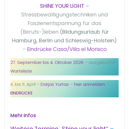
SHINE YOUR LIGHT
–
Stressbewältigungstechniken und
Faszienentspannung für das
(Berufs-)leben
(Bildungsurlaub für
Hamburg, Berlin und Schleswig-Holstein)
–
Eindrücke Casa/Villa el Morisco
27. September bis 4. Oktober 2026
– ausgebucht –
Warteliste
4. bis 11. April –
Darjas Yurtas
–
hier anmelden
–
EINDRÜCKE
Mehr Infos
Weitere Termine „Shine your light“
–