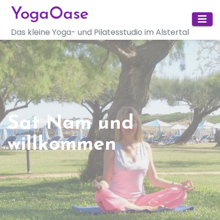
Zum
YogaOase
Inhalt
Das kleine Yoga- und Pilatesstudio im Alstertal
springen
Sat Nam und
willkommen