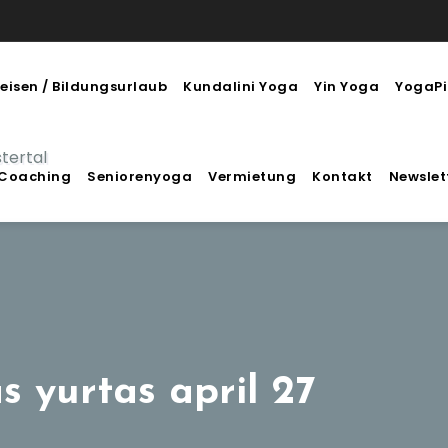
eisen / Bildungsurlaub
Kundalini Yoga
Yin Yoga
YogaPi
stertal
Coaching
Seniorenyoga
Vermietung
Kontakt
Newslet
 yurtas april 27