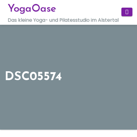
Zum
YogaOase
Inhalt
Das kleine Yoga- und Pilatesstudio im Alstertal
springen
DSC05574