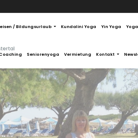
eisen / Bildungsurlaub
Kundalini Yoga
Yin Yoga
Yoga
stertal
Coaching
Seniorenyoga
Vermietung
Kontakt
Newsl