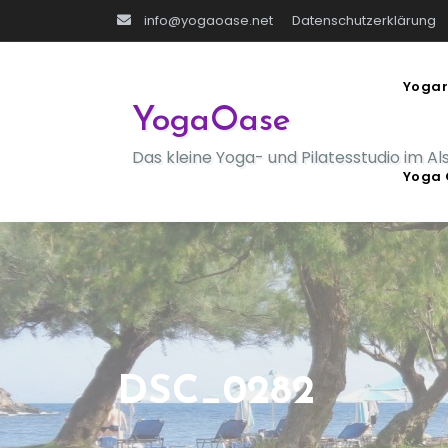
Zum
info@yogaoase.net
Datenschutzerklärung
Inhalt
springen
Yogar
YogaOase
Das kleine Yoga- und Pilatesstudio im Al
Yoga 
DSC_0282